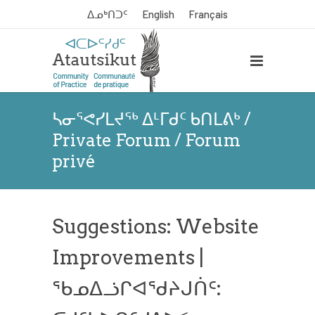
ᐃᓄᒃᑎᑐᑦ
English
Français
ᓴᓂᕐᕙᓯᒪᔪᖅ ᐃᒻᒥᑯᑦ ᑲᑎᒪᕕᒃ /
Private Forum / Forum
privé
Suggestions: Website
Improvements |
ᖃᓄᐃᓘᒋᐊᖁᔨᒍᑏᑦ: