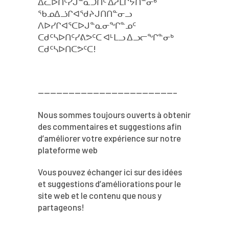
ᐃᓚᐅᑎᑦᓯᒍᓐᓇᑐᑎᑦ ᐃᓱᒪᒋᔭᑎᓐᓂᒃ
ᖃᓄᐃᓘᒋᐊᖁᔨᒍᑎᑎᓐᓂᓗ
ᐱᐅᓯᒋᐊᕐᑕᐅᒍᓐᓇᓂᖏᓐᓄᑦ
ᑕᑯᑦᓴᐅᑎᑦᓯᕕᕗᑦᑕ ᐊᒻᒪᓗ ᐃᓗᓕᖏᓐᓂᒃ
ᑕᑯᑦᓴᐅᑎᑕᕗᑦᑕ!
——————————————————————–
Nous sommes toujours ouverts à obtenir
des commentaires et suggestions afin
d’améliorer votre expérience sur notre
plateforme web
Vous pouvez échanger ici sur des idées
et suggestions d’améliorations pour le
site web et le contenu que nous y
partageons!