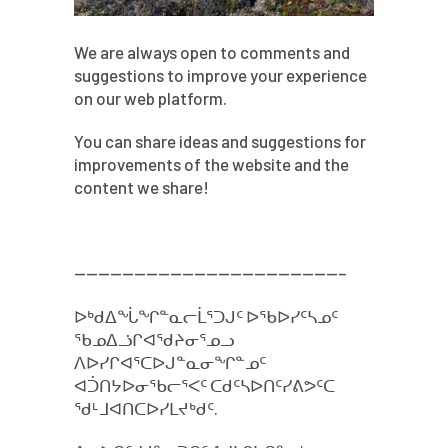
We are always open to comments and
suggestions to improve your experience
on our web platform.
You can share ideas and suggestions for
improvements of the website and the
content we share!
——————————————————————–
ᐅᒃᑯᐃᖔᖏᓐᓇᓕᒫᕐᑐᒍᑦ ᐅᖃᐅᓯᑦᓴᓄᑦ
ᖃᓄᐃᓘᒋᐊᖁᔨᓂᕐᓄᓗ
ᐱᐅᓯᒋᐊᕐᑕᐅᒍᓐᓇᓂᖏᓐᓄᑦ
ᐊᑑᑎᔭᐅᓂᖃᓕᕐᐸᑦ ᑕᑯᑦᓴᐅᑎᑦᓯᕕᕗᑦᑕ
ᖁᒻᒧᐊᑎᑕᐅᓯᒪᔪᒃᑯᑦ.