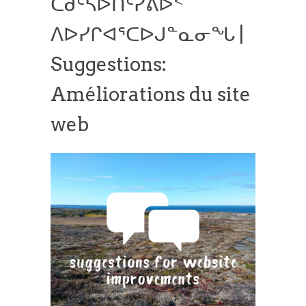
ᑕᑯᑦᓴᐅᑎᑦᓯᕕᐅᑉ
ᐱᐅᓯᒋᐊᕐᑕᐅᒍᓐᓇᓂᖓ |
Suggestions:
Améliorations du site
web