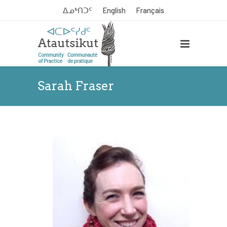
ᐃᓄᒃᑎᑐᑦ
English
Français
Sarah Fraser