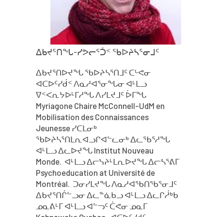
ᐃᑲᔪᕐᑎᖓ-ᓯᕗᓕᕐᑑᑉ ᖃᐅᔨᓴᕐᓂᒧᑦ
ᐃᑲᔪᕐᑎᐅᔪᖓ ᖃᐅᔨᓴᕐᑎᒧᑦ ᑕᒡᕙᓂ
ᐊᑕᐅᑦᓯᑰᑉ ᐱᓇᓱᐊᕐᓂᖓᓂ ᐊᒻᒪᓗ
ᐁᑉᐸᕆᔭᐅᒻᒥᓱᖓ ᐱᓯᒪᔪᒧᑦ ᐆᒥᖓ
Myriagone Chaire McConnell-UdM en
Mobilisation des Connaissances
Jeunesse ᓯᑕᒪᓂᒃ
ᖃᐅᔨᓴᕐᑎᒪᕆᐊᓗᒋᐊᓪᓚᓂᒃ ᐃᓚᖃᕐᓱᖓ
ᐊᒻᒪᓗ ᐃᓚᐅᔪᖓ Institut Nouveau
Monde. ᐊᒻᒪᓗ ᐃᓕᓭᔨᒻᒪᕆᐅᔪᖓ ᐃᓕᓴᕐᕕᒥ
Psychoeducation at Université de
Montréal. ᑐᓂᓯᒪᔪᖓ ᐱᓇᓱᐊᖃᑎᖃᕐᓂᒧᑦ
ᐃᑲᔪᕐᑎᒌᓪᓗᓂ ᐃᓚᓐᓈᑲᓗ ᐊᒻᒪᓗ ᐃᓚᒋᓲᒃᑲ
ᓄᓇᕕᒻᒥ ᐊᒻᒪᓗ ᐊᓪᓓᑦ ᑖᕙᓂ ᓄᓇᒥ