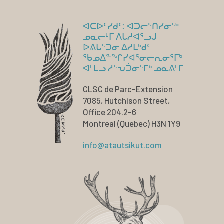
ᐊᑕᐅᑦᓯᑯᑦ: ᐊᑐᓕᕐᑎᓯᓂᖅ
ᓄᓇᓕᒻᒥ ᐱᒐᓱᐊᕐᓗᒍ
ᐅᕕᒐᕐᑐᓂ ᐃᓱᒪᒃᑯᑦ
ᖃᓄᐃᓐᖏᓯᐊᕐᓂᓕᕆᓂᕐᒥᒃ
ᐊᒻᒪᓗ ᓱᕐᕃᑑᓂᕐᒥᒃ ᓄᓇᕕᒻᒥ
CLSC de Parc-Extension
7085, Hutchison Street,
Office 204.2-6
Montreal (Quebec) H3N 1Y9
info@atautsikut.com