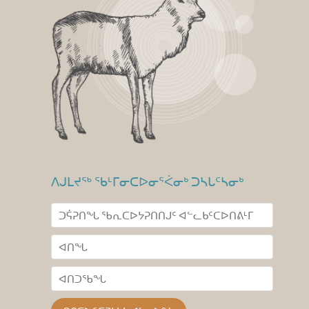
ᐱᒍᒪᔪᖅ ᖃᒻᒥᓂᑕᐅᓂᕐᐹᓂᒃ ᑐᓴᒐᑦᓴᓂᒃ