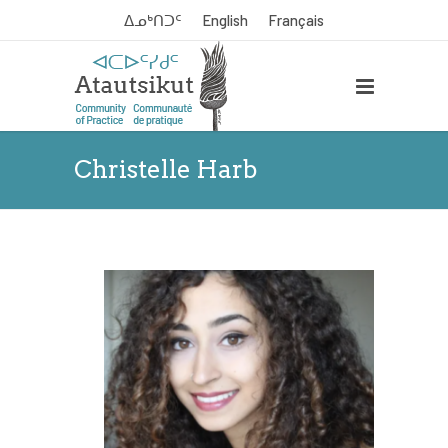
ᐃᓄᒃᑎᑐᑦ
English
Français
Christelle Harb