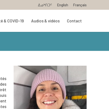
ᐃᓄᒃᑎᑐᑦ
English
Français
té & COVID-19
Audios & vidéos
Contact
utés
 des
érêt
puis
ment
ntes