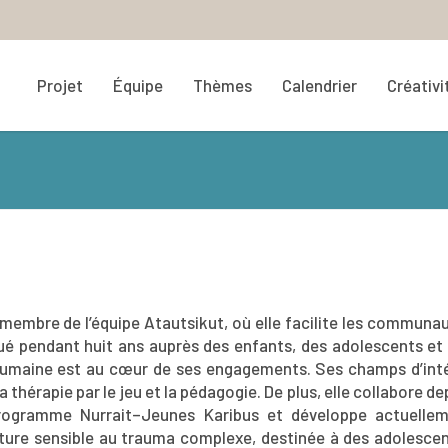
Projet
Équipe
Thèmes
Calendrier
Créativi
membre de l’équipe Atautsikut, où elle facilite les communa
qué pendant huit ans auprès des enfants, des adolescents et
e humaine est au cœur de ses engagements. Ses champs d’int
thérapie par le jeu et la pédagogie. De plus, elle collabore de
 programme Nurrait–Jeunes Karibus et développe actuelle
nature sensible au trauma complexe, destinée à des adolesce