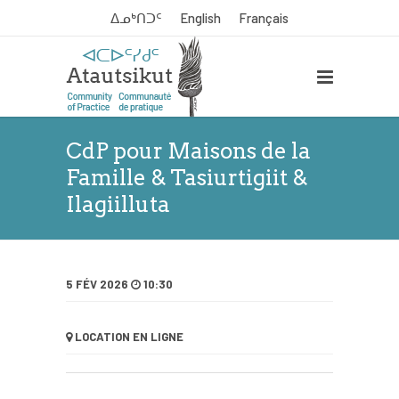
ᐃᓄᒃᑎᑐᑦ
English
Français
CdP pour Maisons de la
Famille & Tasiurtigiit &
Ilagiilluta
5 FÉV 2026
10:30
LOCATION
EN LIGNE