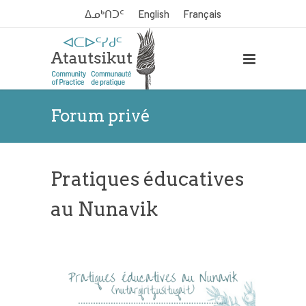
ᐃᓄᒃᑎᑐᑦ
English
Français
Forum privé
Pratiques éducatives
au Nunavik